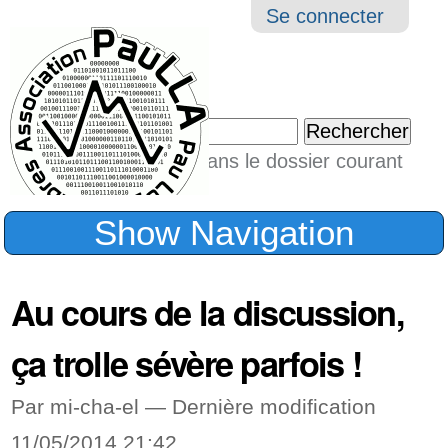
Aller
Navigation
Outil
Se connecter
au
perso
contenu.
|
Chercher par
Aller
Seulement dans le dossier courant
à
Recherche
avancée…
la
Show Navigation
navigation
Au cours de la discussion,
ça trolle sévère parfois !
Par mi-cha-el —
Dernière modification
11/05/2014 21:42