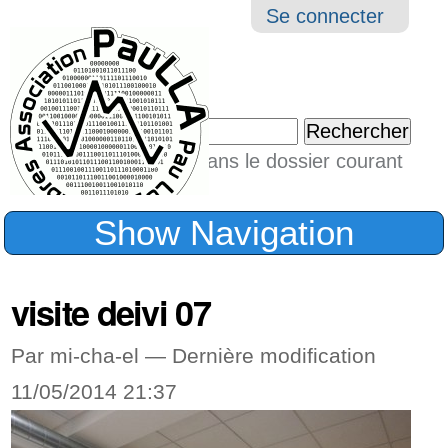
Aller
Navigation
Outil
Se connecter
au
perso
contenu.
|
Chercher par
Aller
Seulement dans le dossier courant
à
Recherche
avancée…
la
Show Navigation
navigation
visite deivi 07
Par mi-cha-el —
Dernière modification
11/05/2014 21:37