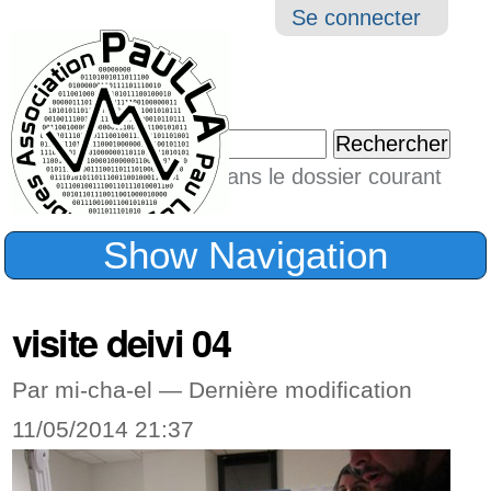
Aller
Navigation
Outil
Se connecter
au
perso
contenu.
|
Chercher par
Aller
Seulement dans le dossier courant
à
Recherche
avancée…
la
Show Navigation
navigation
visite deivi 04
Par mi-cha-el —
Dernière modification
11/05/2014 21:37