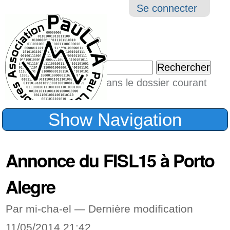
Aller
Navigation
Outil
Se connecter
au
perso
contenu.
|
Chercher par
Aller
Seulement dans le dossier courant
à
Recherche
avancée…
la
Show Navigation
navigation
Annonce du FISL15 à Porto
Alegre
Par mi-cha-el —
Dernière modification
11/05/2014 21:42