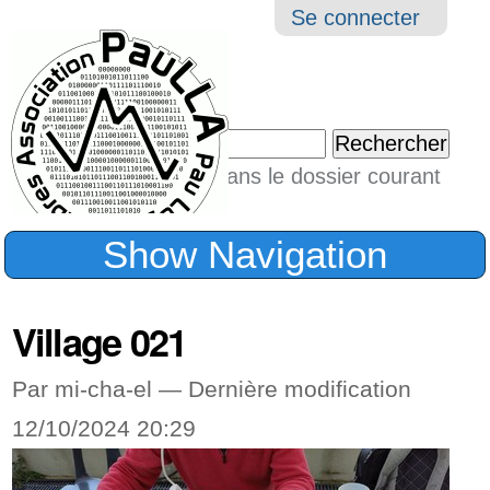
Aller
Navigation
Outil
Se connecter
au
perso
contenu.
|
Chercher par
Aller
Seulement dans le dossier courant
à
Recherche
avancée…
la
Show Navigation
navigation
Village 021
Par mi-cha-el —
Dernière modification
12/10/2024 20:29