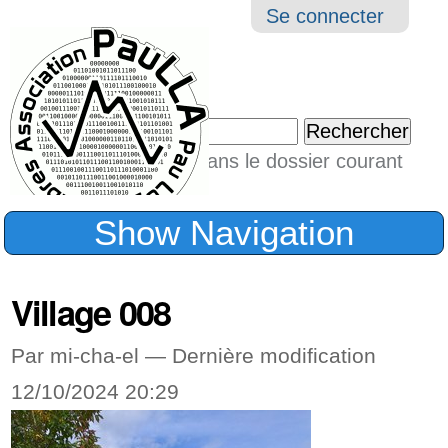
Aller
Navigation
Outil
Se connecter
au
perso
contenu.
|
Chercher par
Aller
Seulement dans le dossier courant
à
Recherche
avancée…
la
Show Navigation
navigation
Village 008
Par mi-cha-el —
Dernière modification
12/10/2024 20:29