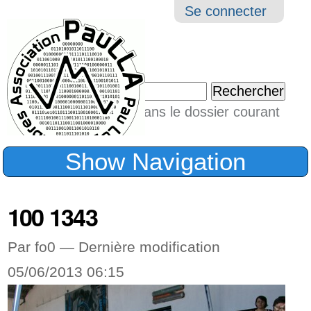
Aller
Navigation
Outil
Se connecter
au
perso
contenu.
|
Chercher par
Aller
Seulement dans le dossier courant
à
Recherche
avancée…
la
Show Navigation
navigation
100 1343
Par fo0 —
Dernière modification
05/06/2013 06:15