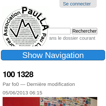
Aller
Navigation
Outil
Se connecter
au
perso
contenu.
|
Chercher par
Aller
Seulement dans le dossier courant
à
Recherche
avancée…
la
Show Navigation
navigation
100 1328
Par fo0 —
Dernière modification
05/06/2013 06:15