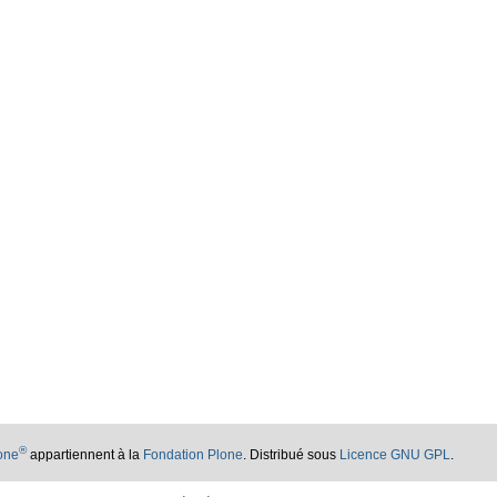
®
lone
appartiennent à la
Fondation Plone
. Distribué sous
Licence GNU GPL
.