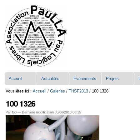
Aller
Navigation
au
contenu.
|
Aller
à
la
navigation
Accueil
Actualités
Événements
Projets
Vous êtes ici :
Accueil
/
Galeries
/
THSF2013
/
100 1326
100 1326
Par fo0 —
Dernière modification
05/06/2013 06:15