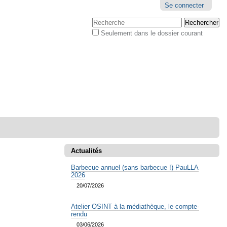
Outils
Se connecter
personnels
Chercher par
Seulement dans le dossier courant
Recherche
avancée…
Actualités
Barbecue annuel (sans barbecue !) PauLLA
2026
20/07/2026
Atelier OSINT à la médiathèque, le compte-
rendu
03/06/2026