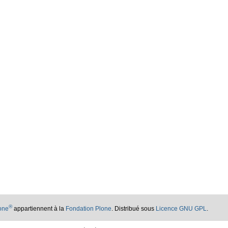
®
lone
appartiennent à la
Fondation Plone
. Distribué sous
Licence GNU GPL
.