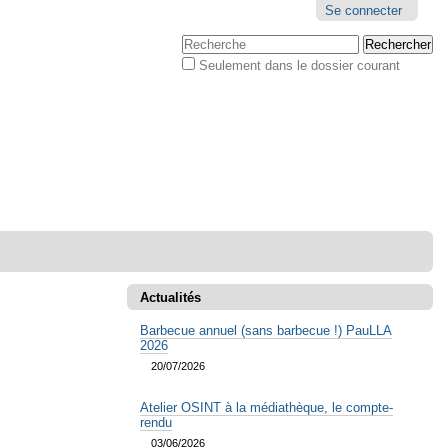
Outils
Se connecter
personnels
Chercher par
Seulement dans le dossier courant
Recherche
avancée…
Actualités
Barbecue annuel (sans barbecue !) PauLLA
2026
20/07/2026
Atelier OSINT à la médiathèque, le compte-
rendu
03/06/2026