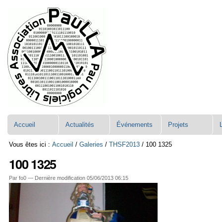
Aller
Navigation
au
contenu.
|
Aller
à
la
navigation
Accueil
Actualités
Événements
Projets
Vous êtes ici :
Accueil
/
Galeries
/
THSF2013
/
100 1325
100 1325
Par fo0 —
Dernière modification
05/06/2013 06:15