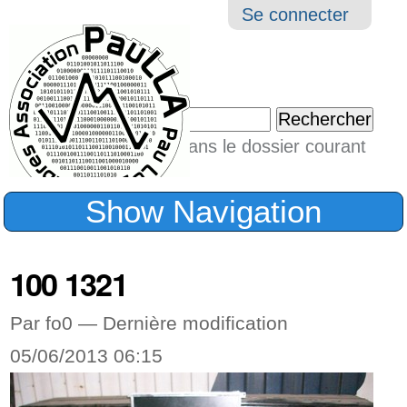
Aller
Navigation
Outil
Se connecter
au
perso
contenu.
|
Chercher par
Aller
Seulement dans le dossier courant
à
Recherche
avancée…
la
Show Navigation
navigation
100 1321
Par fo0 —
Dernière modification
05/06/2013 06:15