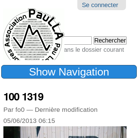
Aller
Navigation
Outil
Se connecter
au
perso
contenu.
|
Chercher par
Aller
Seulement dans le dossier courant
à
Recherche
avancée…
la
Show Navigation
navigation
100 1319
Par fo0 —
Dernière modification
05/06/2013 06:15