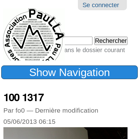
Aller
Navigation
Outil
Se connecter
au
perso
contenu.
|
Chercher par
Aller
Seulement dans le dossier courant
à
Recherche
avancée…
la
Show Navigation
navigation
100 1317
Par fo0 —
Dernière modification
05/06/2013 06:15