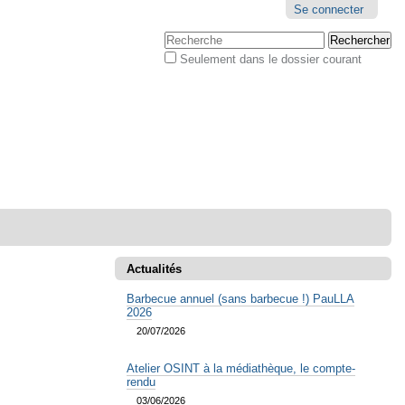
Outils
Se connecter
personnels
Chercher par
Seulement dans le dossier courant
Recherche
avancée…
Actualités
Barbecue annuel (sans barbecue !) PauLLA
2026
20/07/2026
Atelier OSINT à la médiathèque, le compte-
rendu
03/06/2026