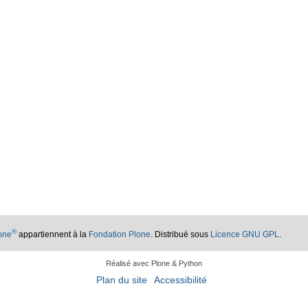
®
lone
appartiennent à la
Fondation Plone
. Distribué sous
Licence GNU GPL
.
Réalisé avec Plone & Python
Plan du site
Accessibilité