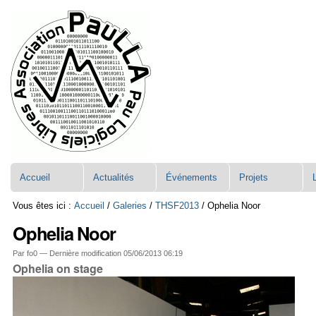
Aller
Navigation
au
contenu.
|
Aller
à
la
navigation
Accueil
Actualités
Événements
Projets
Vous êtes ici :
Accueil
/
Galeries
/
THSF2013
/
Ophelia Noor
Ophelia Noor
Par fo0 —
Dernière modification
05/06/2013 06:19
Ophelia on stage