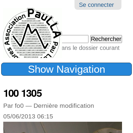
Aller
Navigation
Outil
Se connecter
au
perso
contenu.
|
Chercher par
Aller
Seulement dans le dossier courant
à
Recherche
avancée…
la
Show Navigation
navigation
100 1305
Par fo0 —
Dernière modification
05/06/2013 06:15