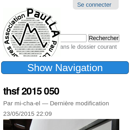
Aller
Navigation
Outil
Se connecter
au
perso
contenu.
|
Chercher par
Aller
Seulement dans le dossier courant
à
Recherche
avancée…
la
Show Navigation
navigation
thsf 2015 050
Par mi-cha-el —
Dernière modification
23/05/2015 22:09