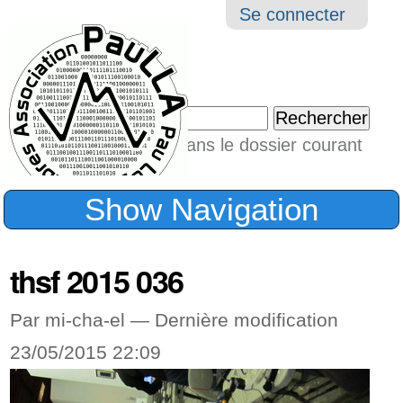
Aller
Navigation
Outil
Se connecter
au
perso
contenu.
|
Chercher par
Aller
Seulement dans le dossier courant
à
Recherche
avancée…
la
Show Navigation
navigation
thsf 2015 036
Par mi-cha-el —
Dernière modification
23/05/2015 22:09