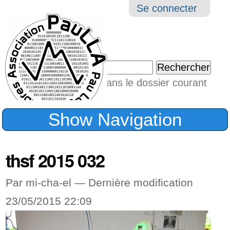
Aller
Navigation
Outil
Se connecter
au
perso
contenu.
|
Chercher par
Aller
Seulement dans le dossier courant
à
Recherche
avancée…
la
Show Navigation
navigation
thsf 2015 032
Par mi-cha-el —
Dernière modification
23/05/2015 22:09