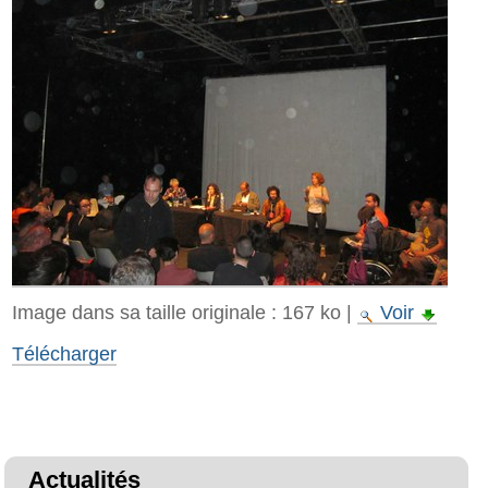
Image dans sa taille originale :
167 ko
|
Voir
Télécharger
Actualités