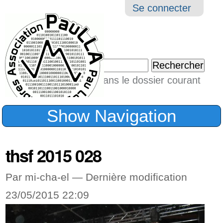
Aller
Navigation
Outil
Se connecter
au
perso
contenu.
|
Chercher par
Aller
Seulement dans le dossier courant
à
Recherche
avancée…
la
Show Navigation
navigation
thsf 2015 028
Par mi-cha-el —
Dernière modification
23/05/2015 22:09