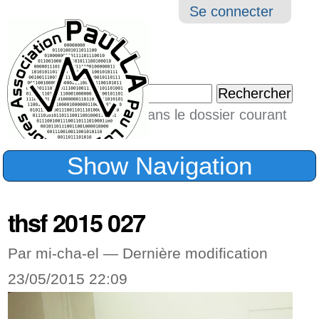
Aller
Navigation
Outil
Se connecter
au
perso
contenu.
|
Chercher par
Aller
Seulement dans le dossier courant
à
Recherche
avancée…
la
Show Navigation
navigation
thsf 2015 027
Par mi-cha-el —
Dernière modification
23/05/2015 22:09