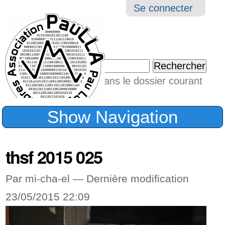
Aller
Navigation
Outil
Se connecter
au
perso
contenu.
|
Chercher par
Aller
Seulement dans le dossier courant
à
Recherche
avancée…
la
Show Navigation
navigation
thsf 2015 025
Par mi-cha-el —
Dernière modification
23/05/2015 22:09