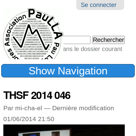
Aller
Navigation
Outil
Se connecter
au
perso
contenu.
|
Chercher par
Aller
Seulement dans le dossier courant
à
Recherche
avancée…
la
Show Navigation
navigation
THSF 2014 046
Par mi-cha-el —
Dernière modification
01/06/2014 21:50