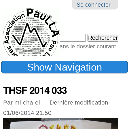
Aller
Navigation
Outil
Se connecter
au
perso
contenu.
|
Chercher par
Aller
Seulement dans le dossier courant
à
Recherche
avancée…
la
Show Navigation
navigation
THSF 2014 033
Par mi-cha-el —
Dernière modification
01/06/2014 21:50