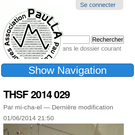
Aller
Navigation
Outil
Se connecter
au
perso
contenu.
|
Chercher par
Aller
Seulement dans le dossier courant
à
Recherche
avancée…
la
Show Navigation
navigation
THSF 2014 029
Par mi-cha-el —
Dernière modification
01/06/2014 21:50