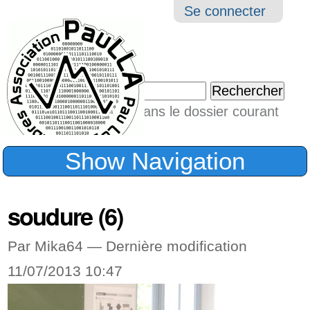
Aller
Navigation
Outil
Se connecter
au
perso
contenu.
|
Chercher par
Aller
Seulement dans le dossier courant
à
Recherche
avancée…
la
Show Navigation
navigation
soudure (6)
Par Mika64 —
Dernière modification
11/07/2013 10:47