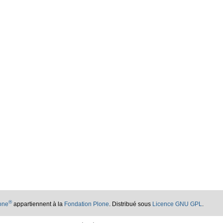
®
lone
appartiennent à la
Fondation Plone
. Distribué sous
Licence GNU GPL
.