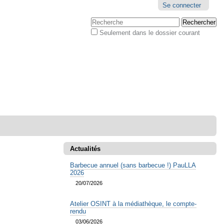
Outils
Se connecter
personnels
Chercher par
Seulement dans le dossier courant
Recherche
avancée…
Actualités
Barbecue annuel (sans barbecue !) PauLLA
2026
20/07/2026
Atelier OSINT à la médiathèque, le compte-
rendu
03/06/2026