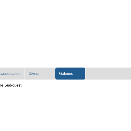
L'association
Divers
Galeries
cle Sud-ouest