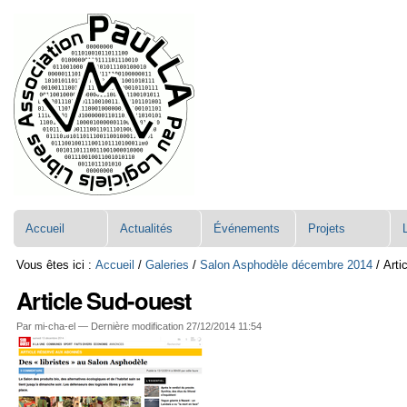
Aller
Navigation
au
contenu.
|
Aller
à
la
navigation
Accueil
Actualités
Événements
Projets
Vous êtes ici :
Accueil
/
Galeries
/
Salon Asphodèle décembre 2014
/
Arti
Article Sud-ouest
Par mi-cha-el —
Dernière modification
27/12/2014 11:54