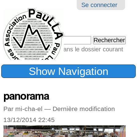
Aller
Navigation
Outil
Se connecter
au
perso
contenu.
|
Chercher par
Aller
Seulement dans le dossier courant
à
Recherche
avancée…
la
Show Navigation
navigation
panorama
Par mi-cha-el —
Dernière modification
13/12/2014 22:45