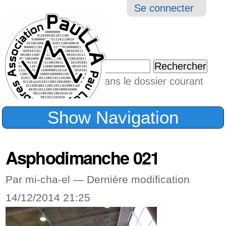
Aller
Navigation
Outil
Se connecter
au
perso
contenu.
|
Chercher par
Aller
Seulement dans le dossier courant
à
Recherche
avancée…
la
Show Navigation
navigation
Asphodimanche 021
Par mi-cha-el —
Dernière modification
14/12/2014 21:25