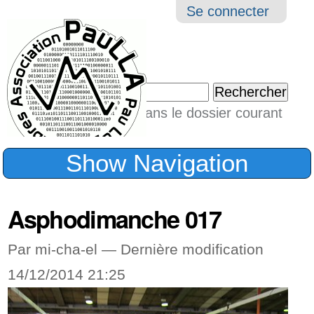
Aller
Navigation
Outil
Se connecter
au
perso
contenu.
|
Chercher par
Aller
Seulement dans le dossier courant
à
Recherche
avancée…
la
Show Navigation
navigation
Asphodimanche 017
Par mi-cha-el —
Dernière modification
14/12/2014 21:25