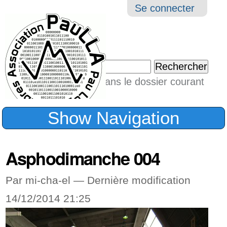
Aller
Navigation
Outil
Se connecter
au
perso
contenu.
|
Chercher par
Aller
Seulement dans le dossier courant
à
Recherche
avancée…
la
Show Navigation
navigation
Asphodimanche 004
Par mi-cha-el —
Dernière modification
14/12/2014 21:25