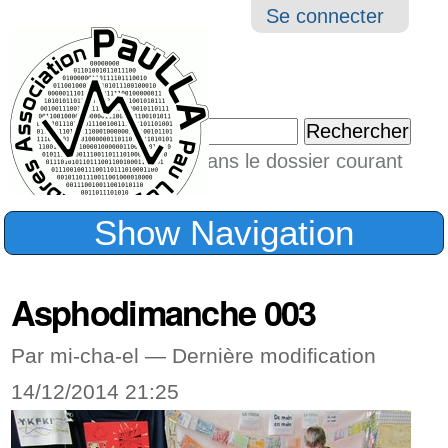
Aller
Navigation
Outil
Se connecter
au
perso
contenu.
|
Chercher par
Aller
Seulement dans le dossier courant
à
Recherche
avancée…
la
Show Navigation
navigation
Asphodimanche 003
Par mi-cha-el —
Dernière modification
14/12/2014 21:25