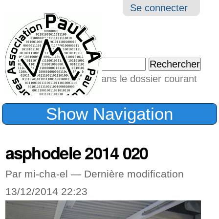
Aller
Navigation
Outil
Se connecter
au
perso
contenu.
|
Chercher par
Aller
Seulement dans le dossier courant
à
Recherche
avancée…
la
Show Navigation
navigation
asphodele 2014 020
Par mi-cha-el —
Dernière modification
13/12/2014 22:23