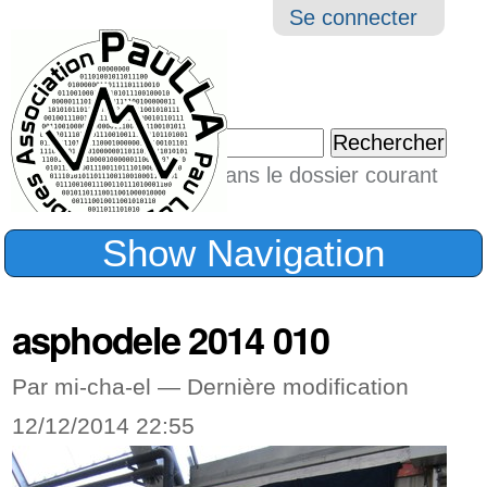
Aller
Navigation
Outil
Se connecter
au
perso
contenu.
|
Chercher par
Aller
Seulement dans le dossier courant
à
Recherche
avancée…
la
Show Navigation
navigation
asphodele 2014 010
Par mi-cha-el —
Dernière modification
12/12/2014 22:55