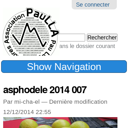
Aller
Navigation
Outil
Se connecter
au
perso
contenu.
|
Chercher par
Aller
Seulement dans le dossier courant
à
Recherche
avancée…
la
Show Navigation
navigation
asphodele 2014 007
Par mi-cha-el —
Dernière modification
12/12/2014 22:55