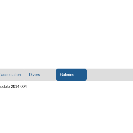
L'association
Divers
Galeries
hodele 2014 004