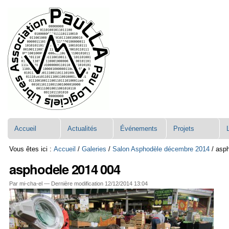
Aller
Navigation
au
contenu.
|
Aller
à
la
navigation
Accueil
Actualités
Événements
Projets
Vous êtes ici :
Accueil
/
Galeries
/
Salon Asphodèle décembre 2014
/
asp
asphodele 2014 004
Par mi-cha-el —
Dernière modification
12/12/2014 13:04