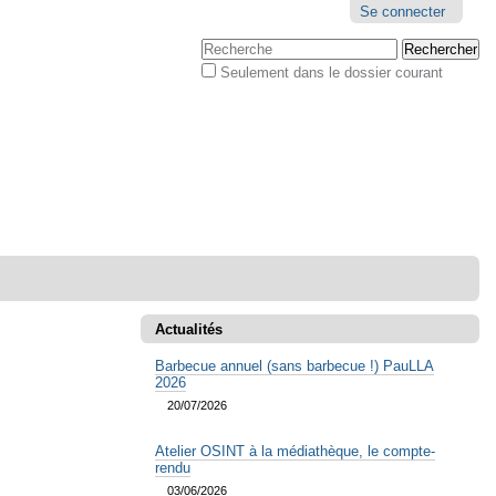
Outils
Se connecter
personnels
Chercher par
Seulement dans le dossier courant
Recherche
avancée…
Actualités
Barbecue annuel (sans barbecue !) PauLLA
2026
20/07/2026
Atelier OSINT à la médiathèque, le compte-
rendu
03/06/2026