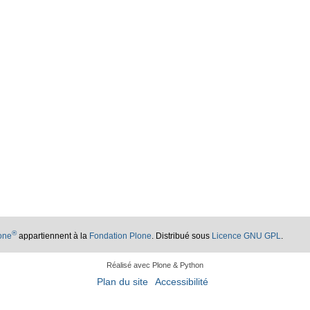
®
lone
appartiennent à la
Fondation Plone
. Distribué sous
Licence GNU GPL
.
Réalisé avec Plone & Python
Plan du site
Accessibilité