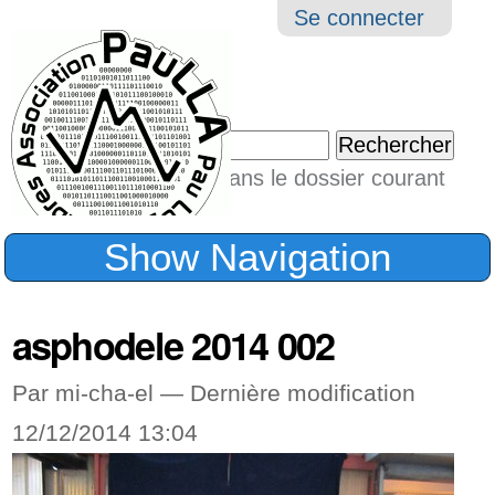
Aller
Navigation
Outil
Se connecter
au
perso
contenu.
|
Chercher par
Aller
Seulement dans le dossier courant
à
Recherche
avancée…
la
Show Navigation
navigation
asphodele 2014 002
Par mi-cha-el —
Dernière modification
12/12/2014 13:04