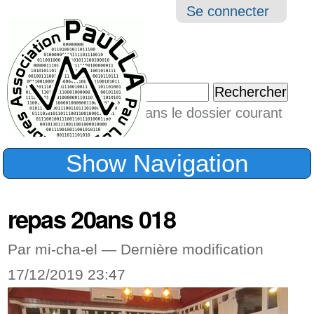
Aller
Navigation
Outil
Se connecter
au
perso
contenu.
|
Chercher par
Aller
Seulement dans le dossier courant
à
Recherche
avancée…
la
Show Navigation
navigation
repas 20ans 018
Par mi-cha-el —
Dernière modification
17/12/2019 23:47