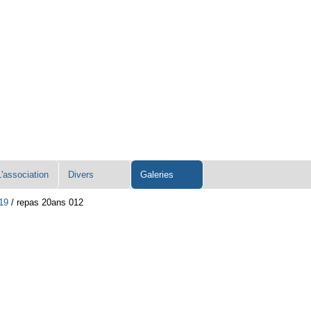
L'association
Divers
Galeries
19
/
repas 20ans 012