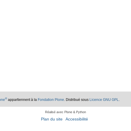
®
lone
appartiennent à la
Fondation Plone
. Distribué sous
Licence GNU GPL
.
Réalisé avec Plone & Python
Plan du site
Accessibilité