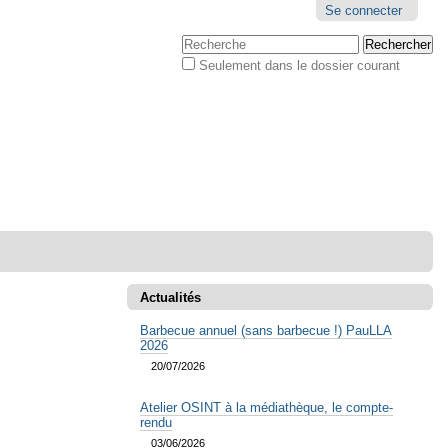
Outils
Se connecter
personnels
Chercher par
Seulement dans le dossier courant
Recherche
avancée…
Actualités
Barbecue annuel (sans barbecue !) PauLLA
2026
20/07/2026
Atelier OSINT à la médiathèque, le compte-
rendu
03/06/2026