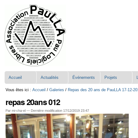
Aller
Navigation
au
contenu.
|
Aller
à
la
navigation
Accueil
Actualités
Événements
Projets
Vous êtes ici :
Accueil
/
Galeries
/
Repas des 20 ans de PauLLA 17-12-20
repas 20ans 012
Par mi-cha-el —
Dernière modification
17/12/2019 23:47