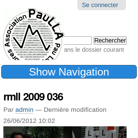
Aller
Navigation
Outil
Se connecter
au
perso
contenu.
|
Chercher par
Aller
Seulement dans le dossier courant
à
Recherche
avancée…
la
Show Navigation
navigation
rmll 2009 036
Par
admin
—
Dernière modification
26/06/2012 10:02