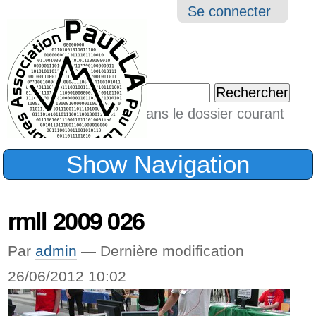
Aller
Navigation
Outil
Se connecter
au
perso
contenu.
|
Chercher par
Aller
Seulement dans le dossier courant
à
Recherche
avancée…
la
Show Navigation
navigation
rmll 2009 026
Par
admin
—
Dernière modification
26/06/2012 10:02