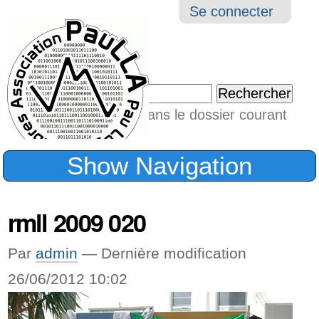
Aller
Navigation
Outil
Se connecter
au
perso
contenu.
|
Chercher par
Aller
Seulement dans le dossier courant
à
Recherche
avancée…
la
Show Navigation
navigation
rmll 2009 020
Par
admin
—
Dernière modification
26/06/2012 10:02