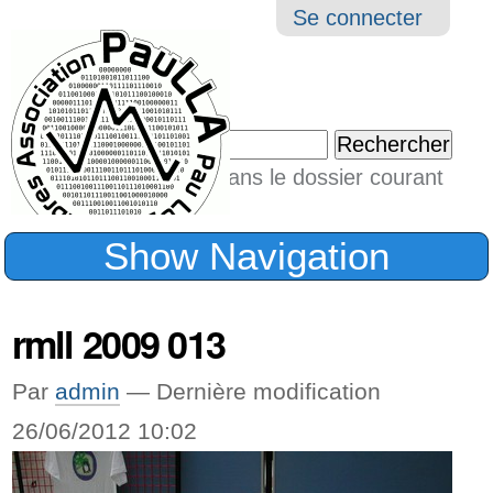
Aller
Navigation
Outil
Se connecter
au
perso
contenu.
|
Chercher par
Aller
Seulement dans le dossier courant
à
Recherche
avancée…
la
Show Navigation
navigation
rmll 2009 013
Par
admin
—
Dernière modification
26/06/2012 10:02