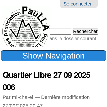
Aller
Navigation
Outil
Se connecter
au
perso
contenu.
|
Chercher par
Aller
Seulement dans le dossier courant
à
Recherche
avancée…
la
Show Navigation
navigation
Quartier Libre 27 09 2025
006
Par mi-cha-el —
Dernière modification
27/09/2025 20:47