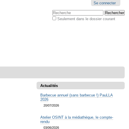
Outils
Se connecter
personnels
Chercher par
Seulement dans le dossier courant
Recherche
avancée…
Actualités
Barbecue annuel (sans barbecue !) PauLLA
2026
20/07/2026
Atelier OSINT à la médiathèque, le compte-
rendu
03/06/2026