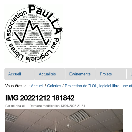
Aller
Navigation
au
contenu.
|
Aller
à
la
navigation
Accueil
Actualités
Événements
Projets
Vous êtes ici :
Accueil
/
Galeries
/
Projection de "LOL, logiciel libre, une 
IMG 20221212 181842
Par mi-cha-el —
Dernière modification
13/01/2023 21:31