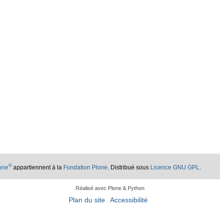
®
lone
appartiennent à la
Fondation Plone
. Distribué sous
Licence GNU GPL
.
Réalisé avec Plone & Python
Plan du site
Accessibilité