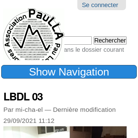
Aller
Navigation
Outil
Se connecter
au
perso
contenu.
|
Chercher par
Aller
Seulement dans le dossier courant
à
Recherche
avancée…
la
Show Navigation
navigation
LBDL 03
Par mi-cha-el —
Dernière modification
29/09/2021 11:12