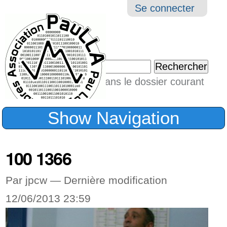
Aller
Navigation
Outil
Se connecter
au
perso
contenu.
|
Chercher par
Aller
Seulement dans le dossier courant
à
Recherche
avancée…
la
Show Navigation
navigation
100 1366
Par jpcw —
Dernière modification
12/06/2013 23:59