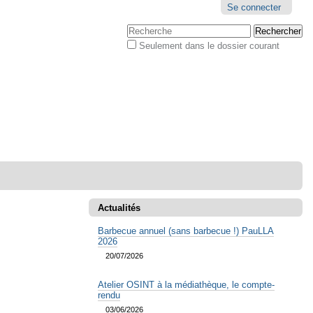
Outils
Se connecter
personnels
Chercher par
Seulement dans le dossier courant
Recherche
avancée…
Actualités
Barbecue annuel (sans barbecue !) PauLLA
2026
20/07/2026
Atelier OSINT à la médiathèque, le compte-
rendu
03/06/2026