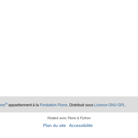
®
lone
appartiennent à la
Fondation Plone
. Distribué sous
Licence GNU GPL
.
Réalisé avec Plone & Python
Plan du site
Accessibilité