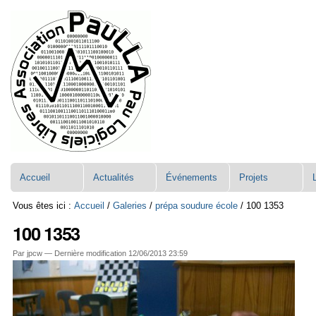
Aller
Navigation
au
contenu.
|
Aller
à
la
navigation
Accueil
Actualités
Événements
Projets
Vous êtes ici :
Accueil
/
Galeries
/
prépa soudure école
/
100 1353
100 1353
Par jpcw —
Dernière modification
12/06/2013 23:59