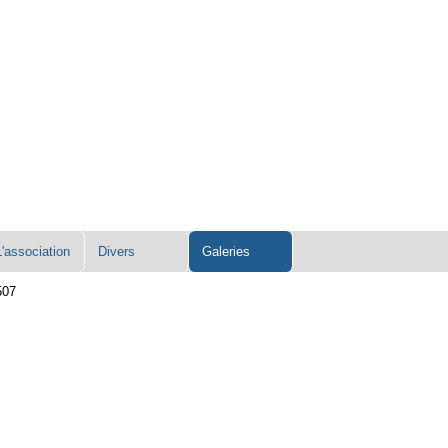
L'association
Divers
Galeries
507