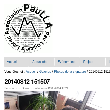
Aller
Navigation
au
contenu.
|
Aller
à
la
navigation
Accueil
Actualités
Événements
Projets
Vous êtes ici :
Accueil
/
Galeries
/
Photos de la signature
/
20140812 151
20140812 151507
Par voileux —
Dernière modification
12/08/2014 17:21