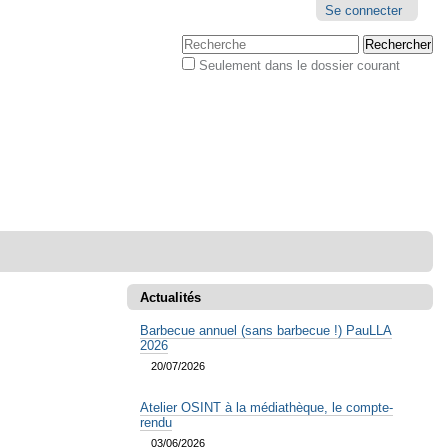
Outils
Se connecter
personnels
Chercher par
Seulement dans le dossier courant
Recherche
avancée…
Actualités
Barbecue annuel (sans barbecue !) PauLLA
2026
20/07/2026
Atelier OSINT à la médiathèque, le compte-
rendu
03/06/2026