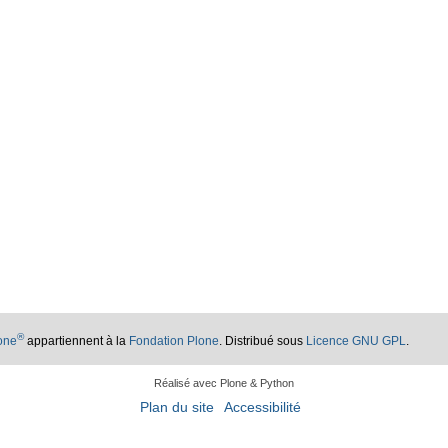
®
lone
appartiennent à la
Fondation Plone
. Distribué sous
Licence GNU GPL
.
Réalisé avec Plone & Python
Plan du site
Accessibilité