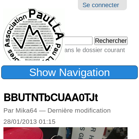
Aller
Navigation
Outil
Se connecter
au
perso
contenu.
|
Chercher par
Aller
Seulement dans le dossier courant
à
Recherche
avancée…
la
Show Navigation
navigation
BBUTNTbCUAA0TJt
Par Mika64 —
Dernière modification
28/01/2013 01:15