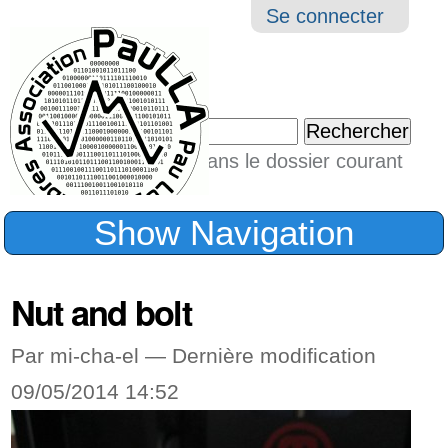
Aller
Navigation
Outil
Se connecter
au
perso
contenu.
|
Chercher par
Aller
Seulement dans le dossier courant
à
Recherche
avancée…
la
Show Navigation
navigation
Nut and bolt
Par mi-cha-el —
Dernière modification
09/05/2014 14:52